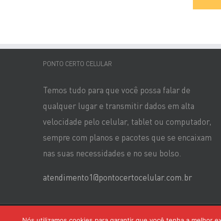
PONTO CERTO CELULAR
Temos tudo para que você possa falar de
qualquer lugar e transmitir dados em alta
velocidade pelo celular, tablet ou computador,
sempre com planos e pacotes que se encaixam
nas suas necessidades e no seu bolso.
atendimento1@pontocertocelular.com.br
Copyright
2026
Ponto Certo Claro
| Todos os direitos reservados | De
Nós utilizamos cookies para garantir que você tenha a melhor ex