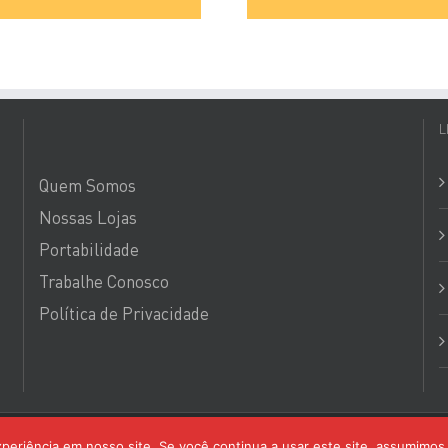
L
Quem Somos
Nossas Lojas
Portabilidade
Trabalhe Conosco
Política de Privacidade
senvolvido por
Avancyber Marketing Digital
periência em nosso site. Se você continua a usar este site, assumimos 