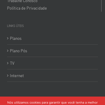
Trabalhe Conosco
Política de Privacidade
LINKS ÚTEIS
Planos
Plano Pós
TV
Internet
Copyright
2026
Ponto Certo Claro
| Todos os direitos reservados |
Nós utilizamos cookies para garantir que você tenha a melhor